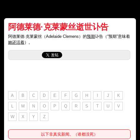
阿德莱德·克莱蒙丝逝世讣告
阿德莱德·克莱蒙丝（Adelaide Clemens）的
预期
讣告（“预期”意味着
她还活着
）。
A
B
C
D
E
F
G
H
I
J
K
L
M
N
O
P
Q
R
S
T
U
V
W
X
Y
Z
以下非真实新闻。（谁都没死）