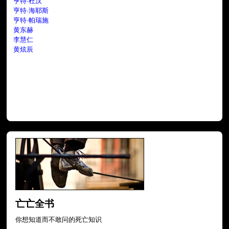
亨特·杜汉
亨特·海耶斯
亨特·帕瑞施
黄东赫
李慧仁
黄炫辰
亡亡全书
你想知道而不敢问的死亡知识