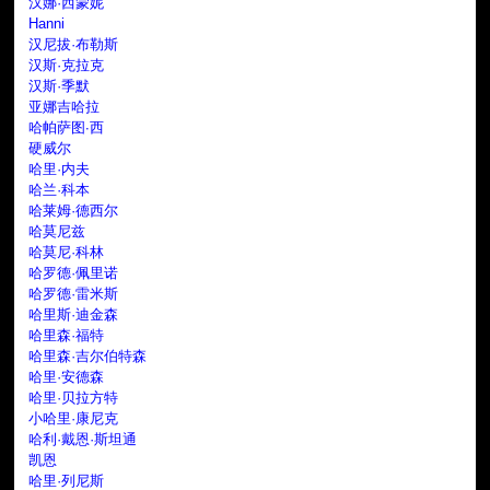
汉娜·西蒙妮
Hanni
汉尼拔·布勒斯
汉斯·克拉克
汉斯·季默
亚娜吉哈拉
哈帕萨图∙西
硬威尔
哈里·内夫
哈兰·科本
哈莱姆·德西尔
哈莫尼兹
哈莫尼·科林
哈罗德·佩里诺
哈罗德·雷米斯
哈里斯·迪金森
哈里森·福特
哈里森·吉尔伯特森
哈里·安德森
哈里·贝拉方特
小哈里·康尼克
哈利·戴恩·斯坦通
凯恩
哈里·列尼斯