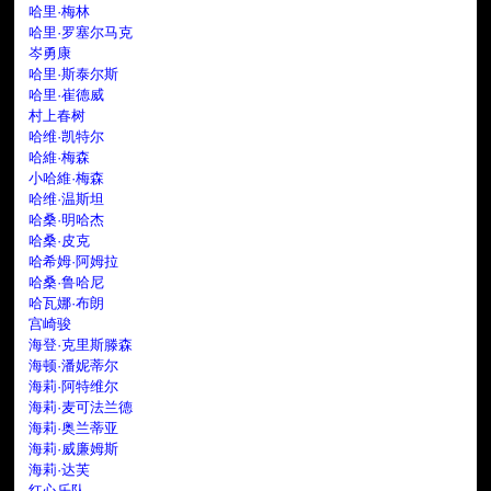
哈里·梅林
哈里·罗塞尔马克
岑勇康
哈里·斯泰尔斯
哈里·崔德威
村上春树
哈维·凯特尔
哈維·梅森
小哈維·梅森
哈维·温斯坦
哈桑·明哈杰
哈桑·皮克
哈希姆·阿姆拉
哈桑·鲁哈尼
哈瓦娜·布朗
宫崎骏
海登·克里斯滕森
海顿·潘妮蒂尔
海莉·阿特维尔
海莉·麦可法兰德
海莉·奥兰蒂亚
海莉·威廉姆斯
海莉·达芙
红心乐队