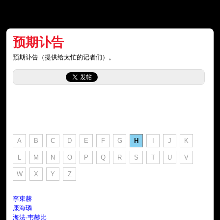
预期讣告
预期讣告（提供给太忙的记者们）。
A
B
C
D
E
F
G
H
I
J
K
L
M
N
O
P
Q
R
S
T
U
V
W
X
Y
Z
李東赫
康海璘
海法·韦赫比