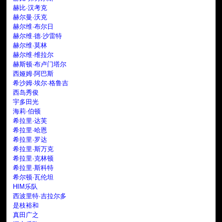
赫比·汉考克
赫尔曼·沃克
赫尔维·布尔日
赫尔维·德·沙雷特
赫尔维·莫林
赫尔维·维拉尔
赫斯顿·布卢门塔尔
西娅姆·阿巴斯
希沙姆·埃尔·格鲁吉
西岛秀俊
宇多田光
海莉·伯顿
希拉里·达芙
希拉里·哈恩
希拉里·罗达
希拉里·斯万克
希拉里·克林顿
希拉里·斯科特
希尔顿·瓦伦坦
HIM乐队
西波里特·吉拉尔多
是枝裕和
真田广之