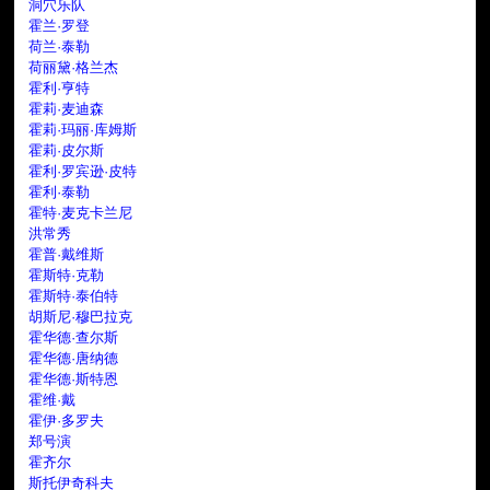
洞穴乐队
霍兰·罗登
荷兰·泰勒
荷丽黛·格兰杰
霍利·亨特
霍莉·麦迪森
霍莉·玛丽·库姆斯
霍莉·皮尔斯
霍利·罗宾逊·皮特
霍利·泰勒
霍特·麦克卡兰尼
洪常秀
霍普·戴维斯
霍斯特·克勒
霍斯特·泰伯特
胡斯尼·穆巴拉克
霍华德·查尔斯
霍华德·唐纳德
霍华德·斯特恩
霍维·戴
霍伊·多罗夫
郑号演
霍齐尔
斯托伊奇科夫