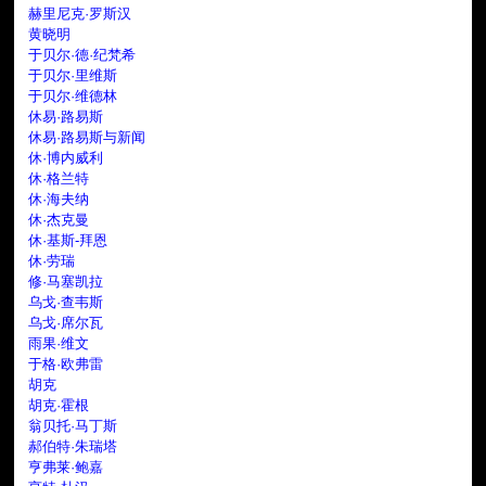
赫里尼克·罗斯汉
黄晓明
于贝尔·德·纪梵希
于贝尔·里维斯
于贝尔·维德林
休易·路易斯
休易·路易斯与新闻
休·博内威利
休·格兰特
休·海夫纳
休·杰克曼
休·基斯-拜恩
休·劳瑞
修·马塞凯拉
乌戈·查韦斯
乌戈·席尔瓦
雨果·维文
于格·欧弗雷
胡克
胡克·霍根
翁贝托·马丁斯
郝伯特·朱瑞塔
亨弗莱·鲍嘉