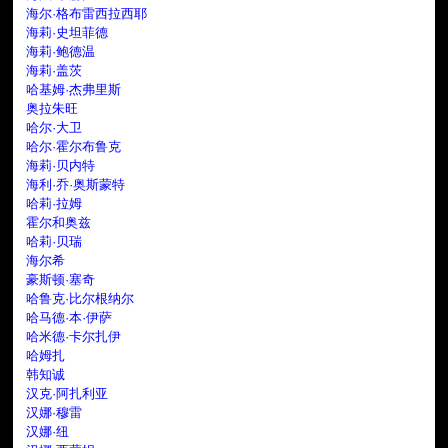
海尔·格布雷西拉西耶
海莉·史坦菲德
海莉·鲍德温
海莉·盖茨
哈基姆·杰弗里斯
奥拉朱旺
哈尔·大卫
哈尔·霍尔布鲁克
海莉·贝内特
海利·乔·奥斯蒙特
哈莉·拉姆
霍尔和奥兹
哈莉·贝瑞
海尔希
豪斯顿·塞奇
哈鲁克·比尔根纳尔
哈马德·本·伊萨
哈米德·卡尔扎伊
哈姆扎
韩知诚
汉克·阿扎利亚
汉娜·穆雷
汉娜·纽