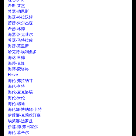
希斯·莱杰
希瑟·伯恩斯
海瑟·格拉汉姆
茜瑟·朱尔杰森
希瑟·林德
海瑟·洛克莱尔
希瑟·马特拉佐
海瑟·莫里斯
哈克特·埃利桑多
海达·里德
海蒂·克隆
海蒂·蒙塔格
Heize
海伦·弗拉纳甘
海伦·亨特
海伦·麦克洛瑞
海伦·米伦
海伦·瑞迪
海伦娜·博纳姆·卡特
伊莲娜·克莉丝汀森
埃莱娜·达罗兹
伊莲·德·弗日霍尔
海伦·菲舍尔