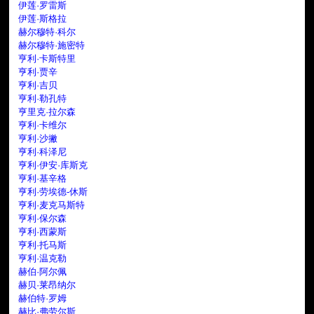
伊莲·罗雷斯
伊莲·斯格拉
赫尔穆特·科尔
赫尔穆特·施密特
亨利·卡斯特里
亨利·贾辛
亨利·吉贝
亨利·勒孔特
亨里克·拉尔森
亨利·卡维尔
亨利·沙撇
亨利·科泽尼
亨利·伊安·库斯克
亨利·基辛格
亨利·劳埃德-休斯
亨利·麦克马斯特
亨利·保尔森
亨利·西蒙斯
亨利·托马斯
亨利·温克勒
赫伯·阿尔佩
赫贝·莱昂纳尔
赫伯特·罗姆
赫比·弗劳尔斯