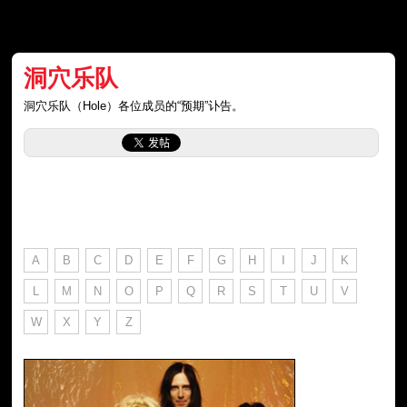
洞穴乐队
洞穴乐队（Hole）各位成员的“预期”讣告。
A
B
C
D
E
F
G
H
I
J
K
L
M
N
O
P
Q
R
S
T
U
V
W
X
Y
Z