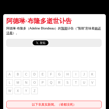
阿德琳·布隆多逝世讣告
阿德琳·布隆多（Adeline Blondieau）的
预期
讣告（“预期”意味着
她还
活着
）。
A
B
C
D
E
F
G
H
I
J
K
L
M
N
O
P
Q
R
S
T
U
V
W
X
Y
Z
以下非真实新闻。（谁都没死）