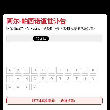
阿尔·帕西诺逝世讣告
阿尔·帕西诺（Al Pacino）的
预期
讣告（“预期”意味着
他还活着
）。
A
B
C
D
E
F
G
H
I
J
K
L
M
N
O
P
Q
R
S
T
U
V
W
X
Y
Z
以下非真实新闻。（谁都没死）