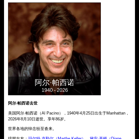
阿尔·帕西诺
1940 - 2026
阿尔·帕西诺去世
美国阿尔·帕西诺（Al Pacino），1940年4月25日出生于Manhattan，
2026年8月10日逝世。享年86岁。
世界各地的悼念纷至沓来。
绯闻女友：
玛尔特·克勒尔（Marthe Keller）
、
黛安·基顿（Diane