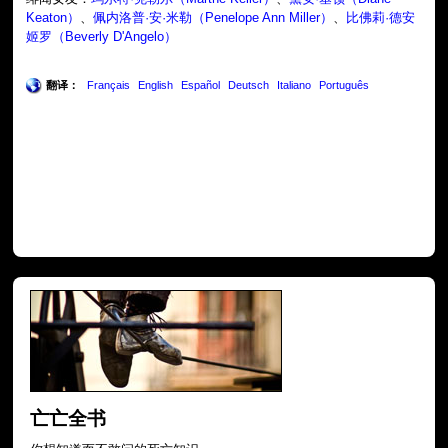
Keaton）
、
佩内洛普·安·米勒（Penelope Ann Miller）
、
比佛莉·德安
姬罗（Beverly D'Angelo）
翻译：
Français
English
Español
Deutsch
Italiano
Português
亡亡全书