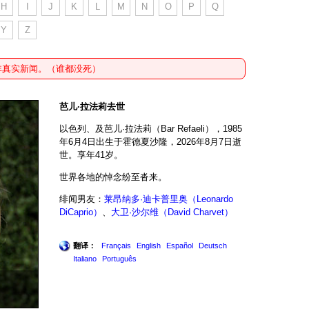
H
I
J
K
L
M
N
O
P
Q
Y
Z
非真实新闻。（谁都没死）
芭儿·拉法莉去世
以色列、及芭儿·拉法莉（Bar Refaeli），1985
年6月4日出生于霍德夏沙隆，2026年8月7日逝
世。享年41岁。
世界各地的悼念纷至沓来。
绯闻男友：
莱昂纳多·迪卡普里奥（Leonardo
DiCaprio）
、
大卫·沙尔维（David Charvet）
翻译：
Français
English
Español
Deutsch
Italiano
Português