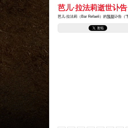
芭儿·拉法莉逝世讣告
芭儿·拉法莉（Bar Refaeli）的
预期
讣告（“