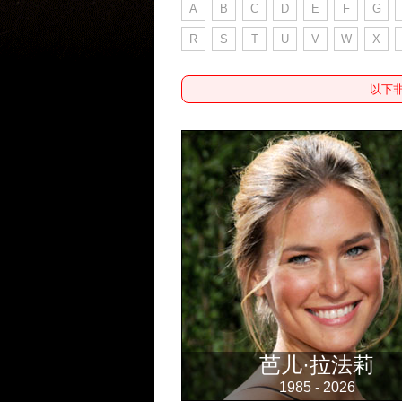
A
B
C
D
E
F
G
R
S
T
U
V
W
X
以下
芭儿·拉法莉
1985 - 2026