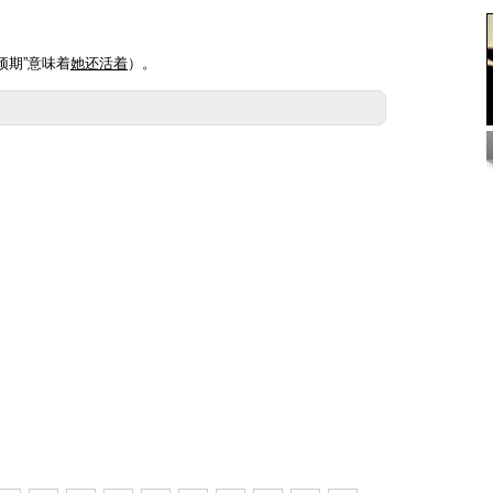
预期”意味着
她还活着
）。