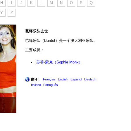
H
I
J
K
L
M
N
O
P
Q
Y
Z
芭铎乐队去世
芭铎乐队（Bardot）是一个澳大利亚乐队。
主要成员：
苏菲·蒙克（Sophie Monk）
翻译：
Français
English
Español
Deutsch
Italiano
Português