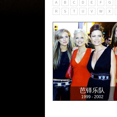
A
B
C
D
E
F
G
R
S
T
U
V
W
X
芭铎乐队
1999 - 2002