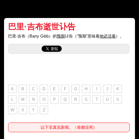
巴里·吉布逝世讣告
巴里·吉布（Barry Gibb）的
预期
讣告（“预期”意味着
他还活着
）。
A
B
C
D
E
F
G
H
I
J
K
L
M
N
O
P
Q
R
S
T
U
V
W
X
Y
Z
以下非真实新闻。（谁都没死）