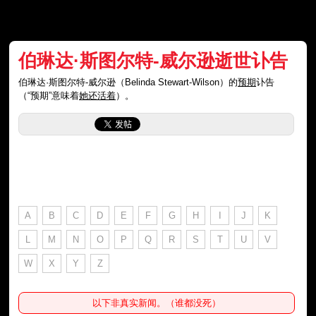
伯琳达·斯图尔特-威尔逊逝世讣告
伯琳达·斯图尔特-威尔逊（Belinda Stewart-Wilson）的
预期
讣告
（“预期”意味着
她还活着
）。
A
B
C
D
E
F
G
H
I
J
K
L
M
N
O
P
Q
R
S
T
U
V
W
X
Y
Z
以下非真实新闻。（谁都没死）