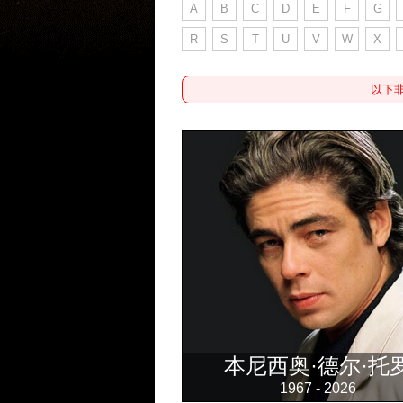
A
B
C
D
E
F
G
R
S
T
U
V
W
X
以下
本尼西奥·德尔·托
1967 - 2026