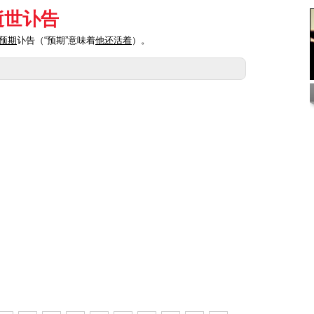
逝世讣告
预期
讣告（“预期”意味着
他还活着
）。