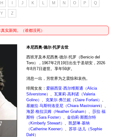
H
I
J
K
L
M
N
O
P
Q
Y
Z
非真实新闻。（谁都没死）
本尼西奥·德尔·托罗去世
西班牙及本尼西奥·德尔·托罗（Benicio del
Toro），1967年2月19日出生于圣胡安，2026
年8月7日逝世。享年59岁。
消息一出，另世界为之震惊和哀伤。
绯闻女友：
爱丽西亚·西尔维斯通（Alicia
Silverstone）
、
瓦莱莉·高利诺（Valeria
Golino）
、
克莱尔·弗兰妮（Claire Forlani）
、
基娅拉·马斯特洛亚尼（Chiara Mastroianni）
、
海瑟·格拉汉姆（Heather Graham）
、
莎拉·福
斯特（Sara Foster）
、
金伯莉·斯图尔特
罗
（Kimberly Stewart）
、
凯瑟琳·基纳
（Catherine Keener）
、
苏菲·达儿（Sophie
Dahl）