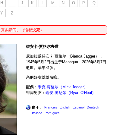
H
I
J
K
L
M
N
O
P
Q
Y
Z
非真实新闻。（谁都没死）
碧安卡·贾格尔去世
尼加拉瓜碧安卡·贾格尔（Bianca Jagger），
1945年5月2日出生于Managua，2026年8月7日
逝世。享年81岁。
亲朋好友纷纷吊唁。
配偶：
米克·贾格尔（Mick Jagger）
绯闻男友：
瑞安·奥尼尔（Ryan O'Neal）
翻译：
Français
English
Español
Deutsch
Italiano
Português