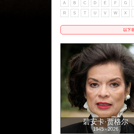
A
B
C
D
E
F
G
R
S
T
U
V
W
X
以下
碧安卡·贾格尔
1945 - 2026