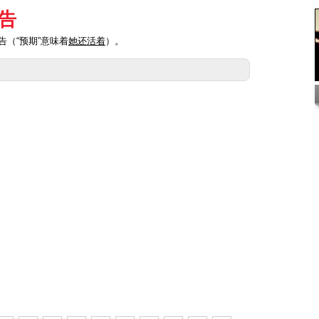
告
告（“预期”意味着
她还活着
）。