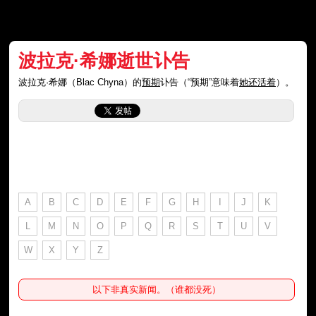
波拉克·希娜逝世讣告
波拉克·希娜（Blac Chyna）的
预期
讣告（“预期”意味着
她还活着
）。
A
B
C
D
E
F
G
H
I
J
K
L
M
N
O
P
Q
R
S
T
U
V
W
X
Y
Z
以下非真实新闻。（谁都没死）