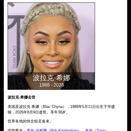
波拉克·希娜
1988 - 2026
波拉克·希娜去世
美国及波拉克·希娜（Blac Chyna），1988年5月11日出生于华盛
顿，2026年8月9日逝世。享年38岁。
世界各地的悼念纷至沓来。
绯闻男友：
罗伯·卡戴珊（Rob Kardashian）
、
泰加（Tyga）