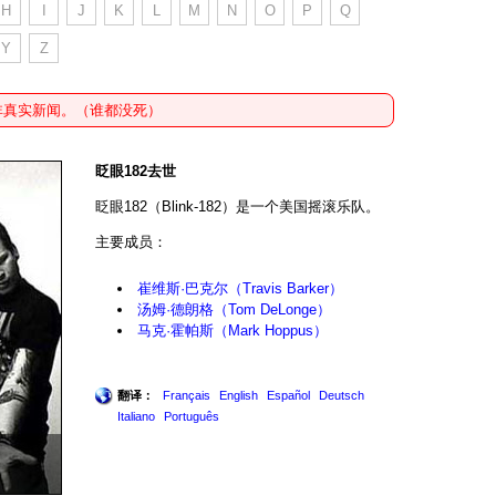
H
I
J
K
L
M
N
O
P
Q
Y
Z
非真实新闻。（谁都没死）
眨眼182去世
眨眼182（Blink-182）是一个美国摇滚乐队。
主要成员：
崔维斯·巴克尔（Travis Barker）
汤姆·德朗格（Tom DeLonge）
马克·霍帕斯（Mark Hoppus）
翻译：
Français
English
Español
Deutsch
Italiano
Português