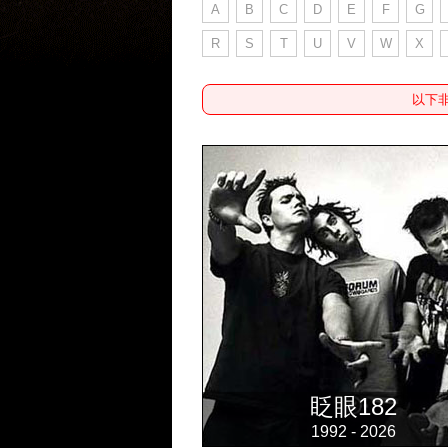
A
B
C
D
E
F
G
R
S
T
U
V
W
X
以下
眨眼182
1992 - 2026