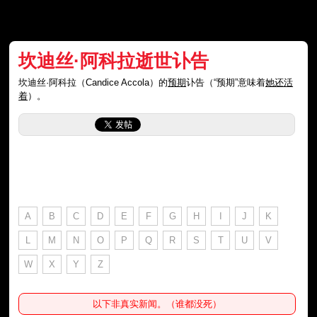
坎迪丝·阿科拉逝世讣告
坎迪丝·阿科拉（Candice Accola）的
预期
讣告（“预期”意味着
她还活
着
）。
A
B
C
D
E
F
G
H
I
J
K
L
M
N
O
P
Q
R
S
T
U
V
W
X
Y
Z
以下非真实新闻。（谁都没死）