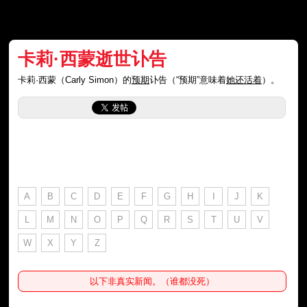
卡莉·西蒙逝世讣告
卡莉·西蒙（Carly Simon）的
预期
讣告（“预期”意味着
她还活着
）。
A
B
C
D
E
F
G
H
I
J
K
L
M
N
O
P
Q
R
S
T
U
V
W
X
Y
Z
以下非真实新闻。（谁都没死）