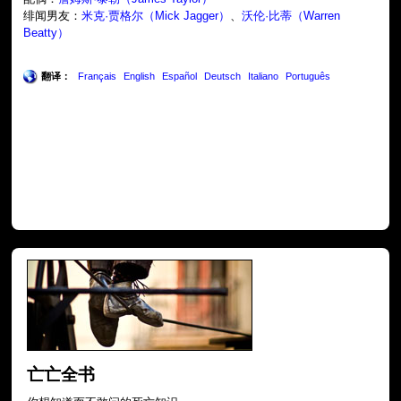
绯闻男友：
米克·贾格尔（Mick Jagger）
、
沃伦·比蒂（Warren
Beatty）
翻译：
Français
English
Español
Deutsch
Italiano
Português
亡亡全书