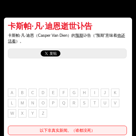
卡斯帕·凡·迪恩逝世讣告
卡斯帕·凡·迪恩（Casper Van Dien）的
预期
讣告（“预期”意味着
他还
活着
）。
A
B
C
D
E
F
G
H
I
J
K
L
M
N
O
P
Q
R
S
T
U
V
W
X
Y
Z
以下非真实新闻。（谁都没死）