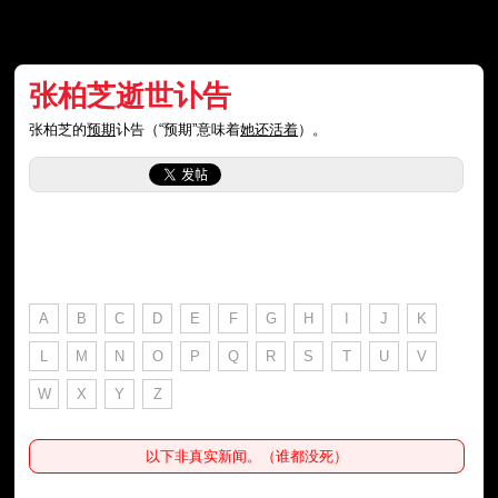
张柏芝逝世讣告
张柏芝的
预期
讣告（“预期”意味着
她还活着
）。
A
B
C
D
E
F
G
H
I
J
K
L
M
N
O
P
Q
R
S
T
U
V
W
X
Y
Z
以下非真实新闻。（谁都没死）