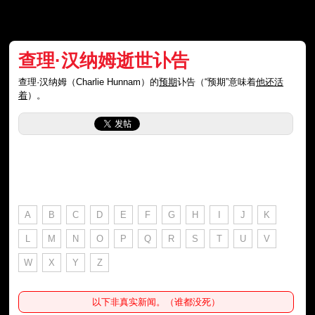
查理·汉纳姆逝世讣告
查理·汉纳姆（Charlie Hunnam）的
预期
讣告（“预期”意味着
他还活
着
）。
A
B
C
D
E
F
G
H
I
J
K
L
M
N
O
P
Q
R
S
T
U
V
W
X
Y
Z
以下非真实新闻。（谁都没死）