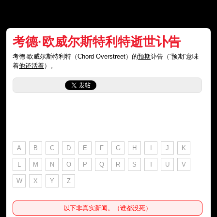
考德·欧威尔斯特利特逝世讣告
考德·欧威尔斯特利特（Chord Overstreet）的
预期
讣告（“预期”意味
着
他还活着
）。
A
B
C
D
E
F
G
H
I
J
K
L
M
N
O
P
Q
R
S
T
U
V
W
X
Y
Z
以下非真实新闻。（谁都没死）