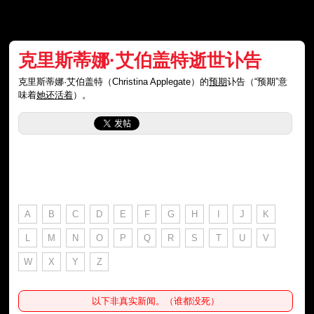
克里斯蒂娜·艾伯盖特逝世讣告
克里斯蒂娜·艾伯盖特（Christina Applegate）的
预期
讣告（“预期”意
味着
她还活着
）。
A
B
C
D
E
F
G
H
I
J
K
L
M
N
O
P
Q
R
S
T
U
V
W
X
Y
Z
以下非真实新闻。（谁都没死）