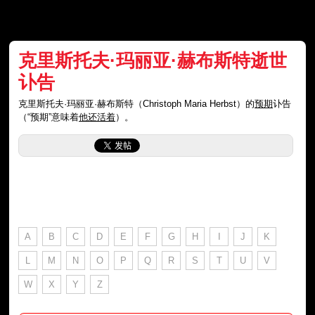
克里斯托夫·玛丽亚·赫布斯特逝世
讣告
克里斯托夫·玛丽亚·赫布斯特（Christoph Maria Herbst）的
预期
讣告
（“预期”意味着
他还活着
）。
A
B
C
D
E
F
G
H
I
J
K
L
M
N
O
P
Q
R
S
T
U
V
W
X
Y
Z