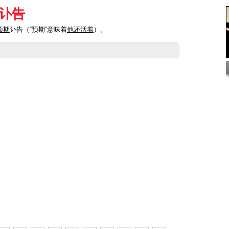
讣告
预期
讣告（“预期”意味着
他还活着
）。