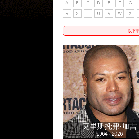
A
B
C
D
E
F
G
R
S
T
U
V
W
X
以下
克里斯托弗·加吉
1964 - 2026