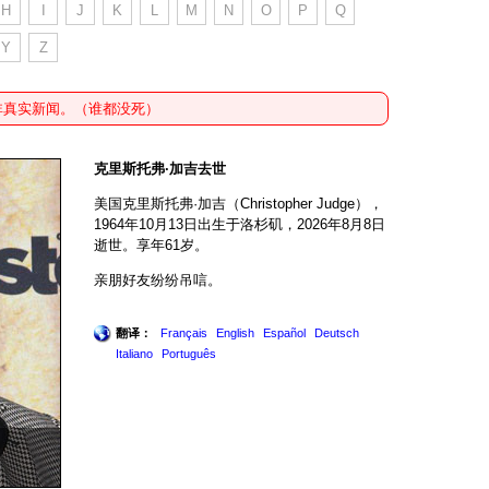
H
I
J
K
L
M
N
O
P
Q
Y
Z
非真实新闻。（谁都没死）
克里斯托弗·加吉去世
美国克里斯托弗·加吉（Christopher Judge），
1964年10月13日出生于洛杉矶，2026年8月8日
逝世。享年61岁。
亲朋好友纷纷吊唁。
翻译：
Français
English
Español
Deutsch
Italiano
Português