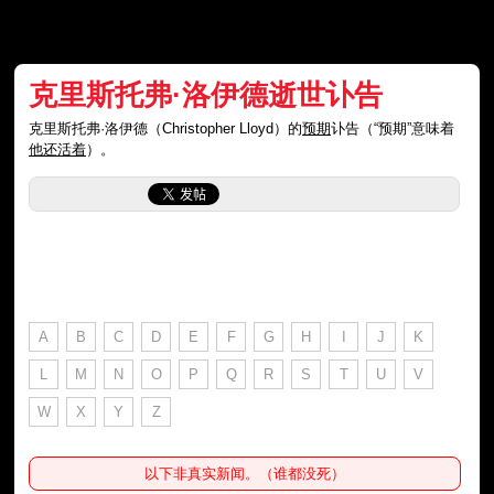
克里斯托弗·洛伊德逝世讣告
克里斯托弗·洛伊德（Christopher Lloyd）的
预期
讣告（“预期”意味着
他还活着
）。
A
B
C
D
E
F
G
H
I
J
K
L
M
N
O
P
Q
R
S
T
U
V
W
X
Y
Z
以下非真实新闻。（谁都没死）