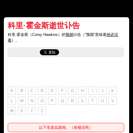
科里·霍金斯逝世讣告
科里·霍金斯（Corey Hawkins）的
预期
讣告（“预期”意味着
他还活
着
）。
A
B
C
D
E
F
G
H
I
J
K
L
M
N
O
P
Q
R
S
T
U
V
W
X
Y
Z
以下非真实新闻。（谁都没死）