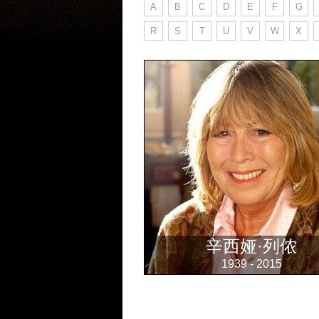
A
B
C
D
E
F
G
R
S
T
U
V
W
X
辛西娅·列侬
1939 - 2015