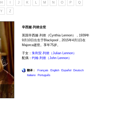
H
I
J
K
L
M
N
O
P
Q
Y
Z
辛西娅·列侬去世
英国辛西娅·列侬（Cynthia Lennon），1939年
9月10日出生于Blackpool，2015年4月1日在
Majorca逝世。享年75岁。
子女：
朱利安·列侬（Julian Lennon）
配偶：
约翰·列侬（John Lennon）
翻译：
Français
English
Español
Deutsch
Italiano
Português