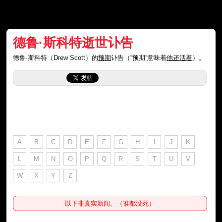
德鲁·斯科特逝世讣告
德鲁·斯科特（Drew Scott）的
预期
讣告（“预期”意味着
他还活着
）。
A
B
C
D
E
F
G
H
I
J
K
L
M
N
O
P
Q
R
S
T
U
V
W
X
Y
Z
以下非真实新闻。（谁都没死）