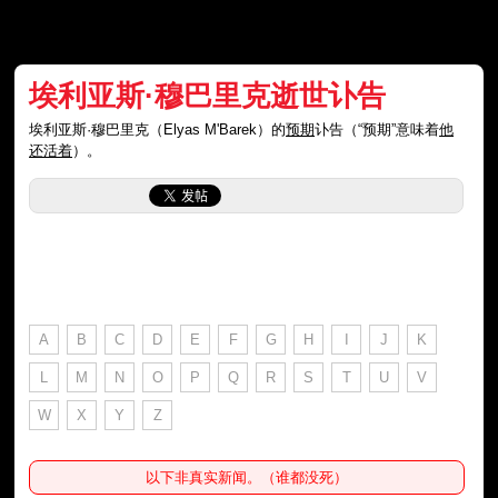
埃利亚斯·穆巴里克逝世讣告
埃利亚斯·穆巴里克（Elyas M'Barek）的
预期
讣告（“预期”意味着
他
还活着
）。
A
B
C
D
E
F
G
H
I
J
K
L
M
N
O
P
Q
R
S
T
U
V
W
X
Y
Z
以下非真实新闻。（谁都没死）