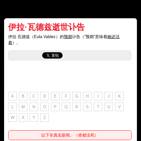
伊拉·瓦德兹逝世讣告
伊拉·瓦德兹（Eula Valdez）的
预期
讣告（“预期”意味着
她还活
着
）。
A
B
C
D
E
F
G
H
I
J
K
L
M
N
O
P
Q
R
S
T
U
V
W
X
Y
Z
以下非真实新闻。（谁都没死）