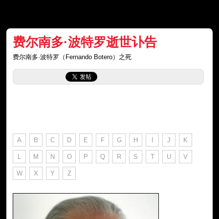
费尔南多·波特罗逝世讣告
费尔南多·波特罗（Fernando Botero）之死
A
B
C
D
E
F
G
H
I
J
K
L
M
N
O
P
Q
R
S
T
U
V
W
X
Y
Z