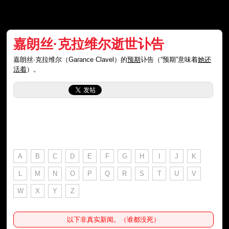
嘉朗丝·克拉维尔逝世讣告
嘉朗丝·克拉维尔（Garance Clavel）的
预期
讣告（“预期”意味着
她还
活着
）。
A
B
C
D
E
F
G
H
I
J
K
L
M
N
O
P
Q
R
S
T
U
V
W
X
Y
Z
以下非真实新闻。（谁都没死）