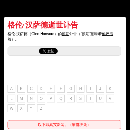
格伦·汉萨德逝世讣告
格伦·汉萨德（Glen Hansard）的
预期
讣告（“预期”意味着
他还活
着
）。
A
B
C
D
E
F
G
H
I
J
K
L
M
N
O
P
Q
R
S
T
U
V
W
X
Y
Z
以下非真实新闻。（谁都没死）