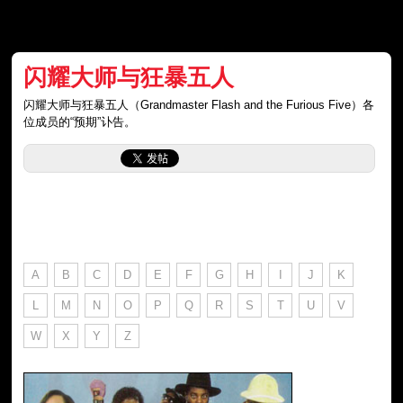
闪耀大师与狂暴五人
闪耀大师与狂暴五人（Grandmaster Flash and the Furious Five）各
位成员的“预期”讣告。
A
B
C
D
E
F
G
H
I
J
K
L
M
N
O
P
Q
R
S
T
U
V
W
X
Y
Z