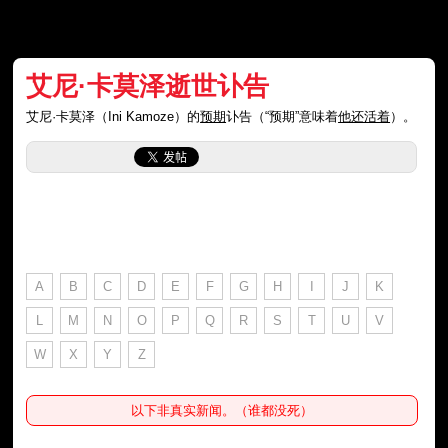
艾尼·卡莫泽逝世讣告
艾尼·卡莫泽（Ini Kamoze）的
预期
讣告（“预期”意味着
他还活着
）。
A
B
C
D
E
F
G
H
I
J
K
L
M
N
O
P
Q
R
S
T
U
V
W
X
Y
Z
以下非真实新闻。（谁都没死）