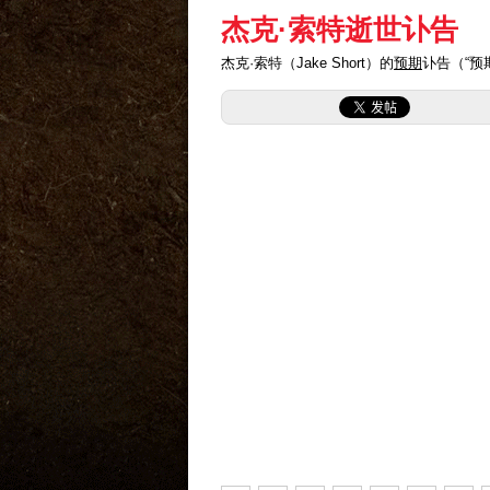
杰克·索特逝世讣告
杰克·索特（Jake Short）的
预期
讣告（“预