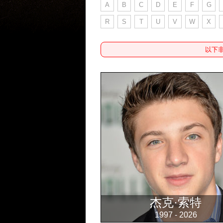
A
B
C
D
E
F
G
R
S
T
U
V
W
X
以下
杰克·索特
1997 - 2026