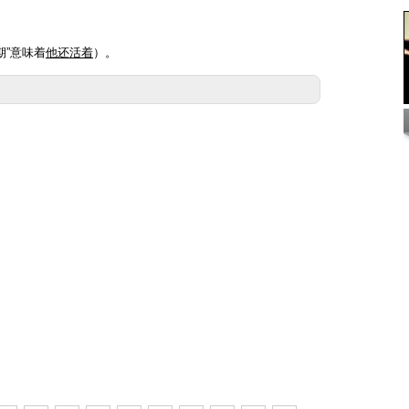
期”意味着
他还活着
）。