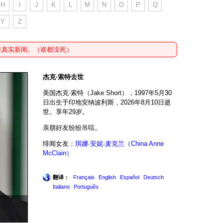
H
I
J
K
L
M
N
O
P
Q
Y
Z
非真实新闻。（谁都没死）
杰克·索特去世
美国杰克·索特（Jake Short），1997年5月30
日出生于印地安纳波利斯，2026年8月10日逝
世。享年29岁。
亲朋好友纷纷吊唁。
绯闻女友：
琪娜·安妮·麦克兰（China Anne
McClain）
翻译：
Français
English
Español
Deutsch
Italiano
Português