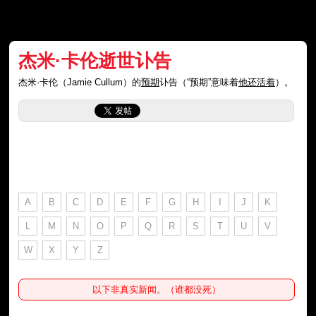
杰米·卡伦逝世讣告
杰米·卡伦（Jamie Cullum）的
预期
讣告（“预期”意味着
他还活着
）。
A
B
C
D
E
F
G
H
I
J
K
L
M
N
O
P
Q
R
S
T
U
V
W
X
Y
Z
以下非真实新闻。（谁都没死）