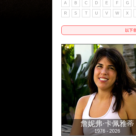
A
B
C
D
E
F
G
R
S
T
U
V
W
X
以下
詹妮弗·卡佩雅蒂
1976 - 2026