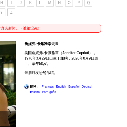
H
I
J
K
L
M
N
O
P
Q
Y
Z
非真实新闻。（谁都没死）
詹妮弗·卡佩雅蒂去世
美国詹妮弗·卡佩雅蒂（Jennifer Capriati），
1976年3月29日出生于纽约，2026年8月9日逝
世。享年50岁。
亲朋好友纷纷吊唁。
翻译：
Français
English
Español
Deutsch
Italiano
Português