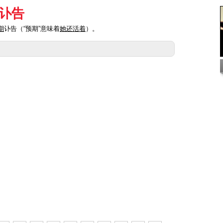
讣告
期
讣告（“预期”意味着
她还活着
）。