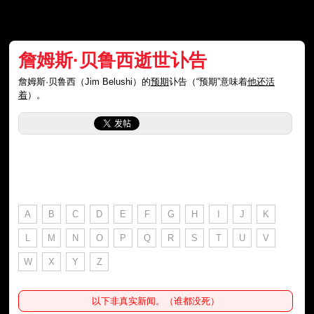
詹姆斯·贝鲁西逝世讣告
詹姆斯·贝鲁西（Jim Belushi）的
预期
讣告（“预期”意味着
他还活
着
）。
A
B
C
D
E
F
G
H
I
J
K
L
M
N
O
P
Q
R
S
T
U
V
W
X
Y
Z
以下非真实新闻。（谁都没死）