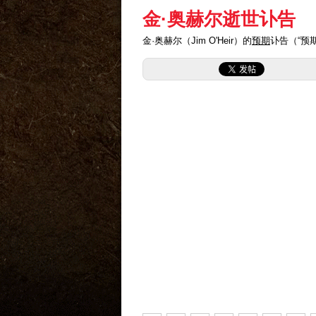
金·奥赫尔逝世讣告
金·奥赫尔（Jim O'Heir）的
预期
讣告（“预