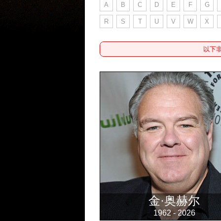
A
B
C
D
E
F
G
R
S
T
U
V
W
X
以下
金·奥赫尔
1962 - 2026