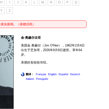
H
I
J
K
L
M
N
O
P
Q
Y
Z
非真实新闻。（谁都没死）
金·奥赫尔去世
美国金·奥赫尔（Jim O'Heir），1962年2月4日
出生于芝加哥，2026年8月8日逝世。享年64
岁。
亲朋好友纷纷吊唁。
翻译：
Français
English
Español
Deutsch
Italiano
Português