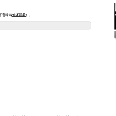
期”意味着
他还活着
）。