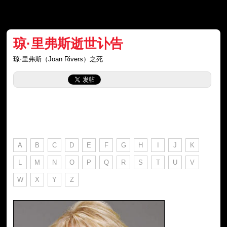
琼·里弗斯逝世讣告
琼·里弗斯（Joan Rivers）之死
A
B
C
D
E
F
G
H
I
J
K
L
M
N
O
P
Q
R
S
T
U
V
W
X
Y
Z