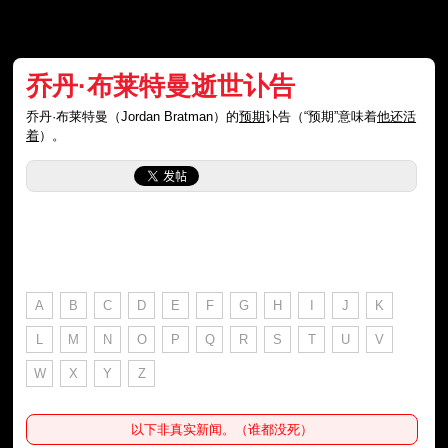
乔丹·布莱特曼逝世讣告
乔丹·布莱特曼（Jordan Bratman）的
预期
讣告（“预期”意味着
他还活
着
）。
A
B
C
D
E
F
G
H
I
J
K
L
M
N
O
P
Q
R
S
T
U
V
W
X
Y
Z
以下非真实新闻。（谁都没死）