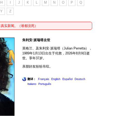
H
I
J
K
L
M
N
O
P
Q
Y
Z
非真实新闻。（谁都没死）
朱利安·派瑞塔去世
英格兰、及朱利安·派瑞塔（Julian Perretta），
1989年1月13日出生于伦敦，2026年8月9日逝
世。享年37岁。
亲朋好友纷纷吊唁。
翻译：
Français
English
Español
Deutsch
Italiano
Português