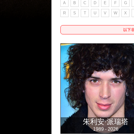
A
B
C
D
E
F
G
R
S
T
U
V
W
X
以下
朱利安·派瑞塔
1989 - 2026