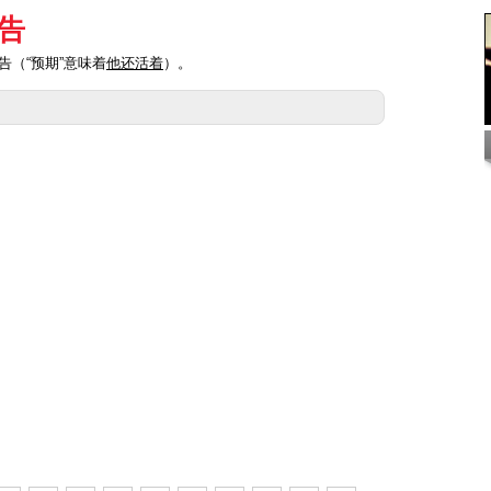
告
告（“预期”意味着
他还活着
）。