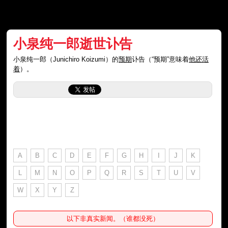
小泉纯一郎逝世讣告
小泉纯一郎（Junichiro Koizumi）的
预期
讣告（“预期”意味着
他还活
着
）。
A
B
C
D
E
F
G
H
I
J
K
L
M
N
O
P
Q
R
S
T
U
V
W
X
Y
Z
以下非真实新闻。（谁都没死）