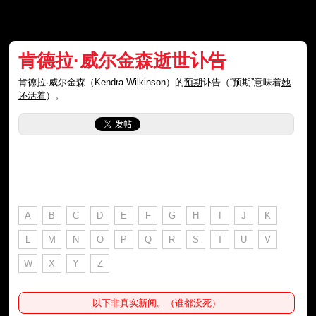
肯德拉·威尔金森逝世讣告
肯德拉·威尔金森（Kendra Wilkinson）的
预期
讣告（“预期”意味着
她
还活着
）。
A
B
C
D
E
F
G
H
I
J
K
L
M
N
O
P
Q
R
S
T
U
V
W
X
Y
Z
以下非真实新闻。（谁都没死）