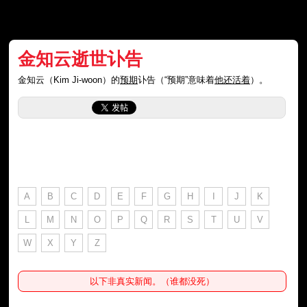
金知云逝世讣告
金知云（Kim Ji-woon）的
预期
讣告（“预期”意味着
他还活着
）。
A
B
C
D
E
F
G
H
I
J
K
L
M
N
O
P
Q
R
S
T
U
V
W
X
Y
Z
以下非真实新闻。（谁都没死）