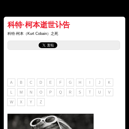
科特·柯本逝世讣告
科特·柯本（Kurt Cobain）之死
A
B
C
D
E
F
G
H
I
J
K
L
M
N
O
P
Q
R
S
T
U
V
W
X
Y
Z