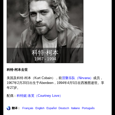
科特·柯本
1967 - 1994
科特·柯本去世
美国及科特·柯本（Kurt Cobain），前
涅磐乐队（Nirvana）
成员，
1967年2月20日出生于Aberdeen，1994年4月5日在西雅图逝世。享
年27岁。
配偶：
科特妮·洛芙（Courtney Love）
翻译：
Français
English
Español
Deutsch
Italiano
Português