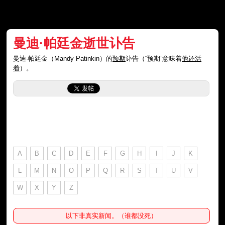
曼迪·帕廷金逝世讣告
曼迪·帕廷金（Mandy Patinkin）的
预期
讣告（“预期”意味着
他还活
着
）。
A
B
C
D
E
F
G
H
I
J
K
L
M
N
O
P
Q
R
S
T
U
V
W
X
Y
Z
以下非真实新闻。（谁都没死）