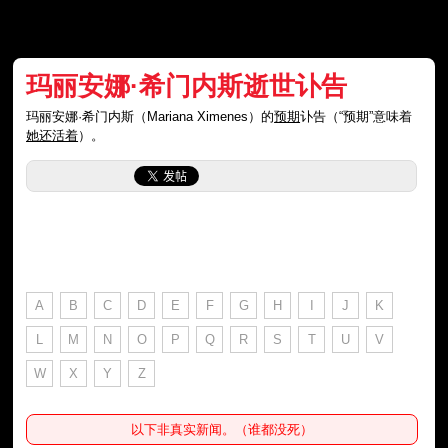
玛丽安娜·希门内斯逝世讣告
玛丽安娜·希门内斯（Mariana Ximenes）的
预期
讣告（“预期”意味着
她还活着
）。
A
B
C
D
E
F
G
H
I
J
K
L
M
N
O
P
Q
R
S
T
U
V
W
X
Y
Z
以下非真实新闻。（谁都没死）