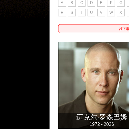
A
B
C
D
E
F
G
R
S
T
U
V
W
X
以下
迈克尔·罗森巴姆
1972 - 2026