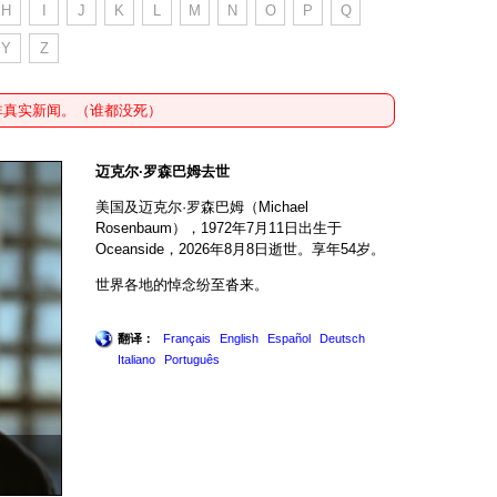
H
I
J
K
L
M
N
O
P
Q
Y
Z
非真实新闻。（谁都没死）
迈克尔·罗森巴姆去世
美国及迈克尔·罗森巴姆（Michael
Rosenbaum），1972年7月11日出生于
Oceanside，2026年8月8日逝世。享年54岁。
世界各地的悼念纷至沓来。
翻译：
Français
English
Español
Deutsch
Italiano
Português