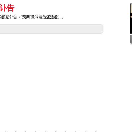
讣告
的
预期
讣告（“预期”意味着
他还活着
）。