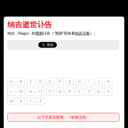
纳吉逝世讣告
纳吉（Nagui）的
预期
讣告（“预期”意味着
他还活着
）。
A
B
C
D
E
F
G
H
I
J
K
L
M
N
O
P
Q
R
S
T
U
V
W
X
Y
Z
以下非真实新闻。（谁都没死）