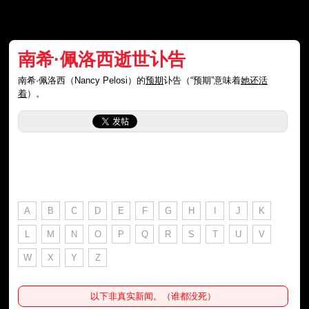
南希·佩洛西逝世讣告
南希·佩洛西（Nancy Pelosi）的
预期
讣告（“预期”意味着
她还活
着
）。
A
B
C
D
E
F
G
H
I
J
K
L
M
N
O
P
Q
R
S
T
U
V
W
X
Y
Z
以下非真实新闻。（谁都没死）